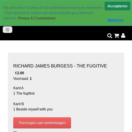
Levering 2 a 3 werkdagen
Accepteren
Wij gebruiken cookies om de gebruikerservaring te verbeteren
gereduceerde verzendkosten
. Door gebruik te maken van deze website ga je hiermee
30 dagen retourtermijn
akkoord.
Privacy & Cookiebeleid
Weigeren
goed bereikbaar
RICHARD JAMES BURGESS - THE FUGITIVE
€
2.00
Voorraad:
1
Kant A
1 The fugitive
Kant B
1 Beside myself with you