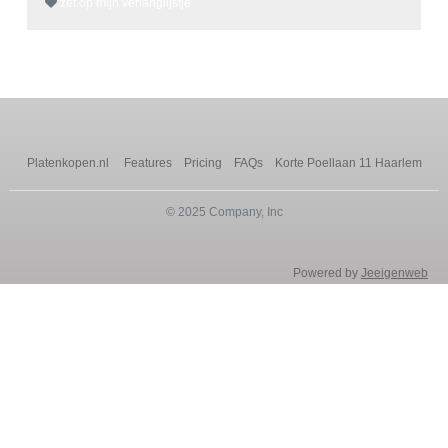
zet op mijn verlanglijstje
Platenkopen.nl
Features
Pricing
FAQs
Korte Poellaan 11 Haarlem
© 2025 Company, Inc
Powered by
Jeeigenweb