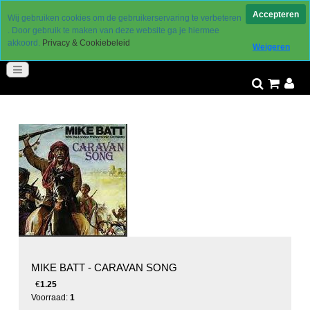
Levering 2 a 3 werkdagen
Accepteren
Wij gebruiken cookies om de gebruikerservaring te verbeteren
gereduceerde verzendkosten
. Door gebruik te maken van deze website ga je hiermee
30 dagen retourtermijn
akkoord.
Privacy & Cookiebeleid
Weigeren
goed bereikbaar
MIKE BATT - CARAVAN SONG
€
1.25
Voorraad:
1