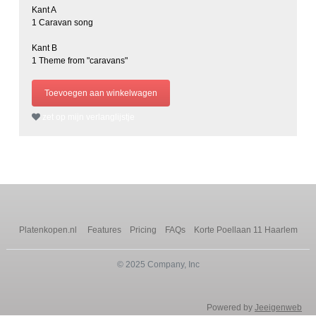
Kant A
1 Caravan song
Kant B
1 Theme from "caravans"
zet op mijn verlanglijstje
Platenkopen.nl
Features
Pricing
FAQs
Korte Poellaan 11 Haarlem
© 2025 Company, Inc
Powered by
Jeeigenweb