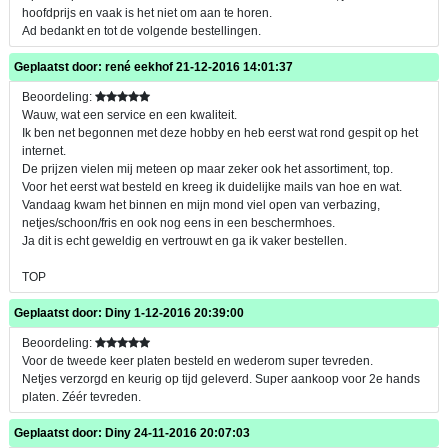
hoofdprijs en vaak is het niet om aan te horen.
Ad bedankt en tot de volgende bestellingen.
Geplaatst door:
rené eekhof
21-12-2016 14:01:37
Beoordeling:
Wauw, wat een service en een kwaliteit.
Ik ben net begonnen met deze hobby en heb eerst wat rond gespit op het
internet.
De prijzen vielen mij meteen op maar zeker ook het assortiment, top.
Voor het eerst wat besteld en kreeg ik duidelijke mails van hoe en wat.
Vandaag kwam het binnen en mijn mond viel open van verbazing,
netjes/schoon/fris en ook nog eens in een beschermhoes.
Ja dit is echt geweldig en vertrouwt en ga ik vaker bestellen.
TOP
Geplaatst door:
Diny
1-12-2016 20:39:00
Beoordeling:
Voor de tweede keer platen besteld en wederom super tevreden.
Netjes verzorgd en keurig op tijd geleverd. Super aankoop voor 2e hands
platen. Zéér tevreden.
Geplaatst door:
Diny
24-11-2016 20:07:03