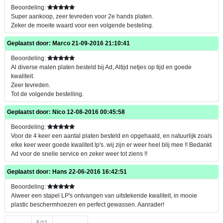
Beoordeling:
Super aankoop, zeer tevreden voor 2e hands platen.
Zeker de moeite waard voor een volgende besteling.
Geplaatst door:
Marco
21-09-2016 21:10:41
Beoordeling:
Al diverse malen platen besteld bij Ad, Altijd netjes op tijd en goede
kwaliteit.
Zeer tevreden.
Tot de volgende bestelling.
Geplaatst door:
Nico
12-08-2016 00:45:58
Beoordeling:
Voor de 4 keer een aantal platen besteld en opgehaald, en natuurlijk zoals
elke keer weer goede kwaliteit lp's. wij zijn er weer heel blij mee !! Bedankt
Ad voor de snelle service en zeker weer tot ziens !!
Geplaatst door:
Hans
22-06-2016 16:42:51
Beoordeling:
Alweer een stapel LP's ontvangen van uitstekende kwaliteit, in mooie
plastic beschermhoezen en perfect gewassen. Aanrader!
Vorige
5/11
Volgende