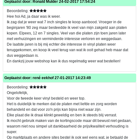
Geplaatst door:
Ronald Mulder
24-02-2017 17:54:24
Beoordeling:
Hee hoi Ad, ja daar was ik weer.
Ik zag dat je weer wat 7 inch singles te koop aanbood. Vroeger in de
beginjaren '80 zeg maar besteedde ik veel van mijn zakgeld aan platen
kopen. Elpees, 12 en 7 singles. Veel van die platen zijn toen jaren later
met verhuizingen en verminderde interesse verloren en weggedaan.
De laatste jaren is bij mij echter die interesse in vinyl platen weer
teruggekomen, en koop ik veel terug van wat ik ooit gehad heb maar dat
dus weggedaan is.
En dankzij jouw webshop kan ik dus regelmatig weer wat bestellen!
Geplaatst door:
rené eekhof
27-01-2017 14:23:49
Beoordeling:
Ongelofelijk,
Voor de tweede keer vinyl besteld en weer top.
Het is duidelijk te merken dat de platen met liefde en zorg worden
behandeld en dat voor zo'n prijs kan bijna niet waar zijn.
Elke plaat die ik draai klinkt geweldig en ben ik steeds blij verrast.
Ik mocht gebruik maken van de kortingscode maar dit bewust niet gedaan,
waarom niet nou simpel uit dankbaarheid de prijs/kwaliteit verhouding is
super.
Op marktplaats en andere sites bestel ik ook wel eens wat, je betaald de