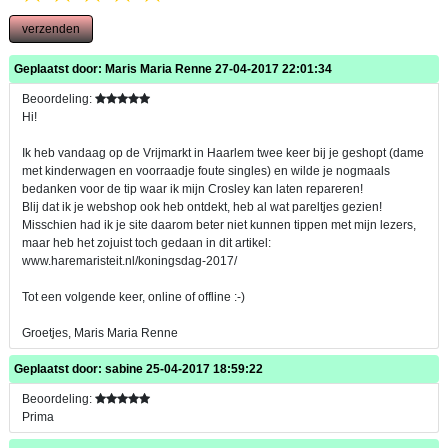
verzenden
Geplaatst door:
Maris Maria Renne
27-04-2017 22:01:34
Beoordeling:
Hi!
Ik heb vandaag op de Vrijmarkt in Haarlem twee keer bij je geshopt (dame
met kinderwagen en voorraadje foute singles) en wilde je nogmaals
bedanken voor de tip waar ik mijn Crosley kan laten repareren!
Blij dat ik je webshop ook heb ontdekt, heb al wat pareltjes gezien!
Misschien had ik je site daarom beter niet kunnen tippen met mijn lezers,
maar heb het zojuist toch gedaan in dit artikel:
www.haremaristeit.nl/koningsdag-2017/
Tot een volgende keer, online of offline :-)
Groetjes, Maris Maria Renne
Geplaatst door:
sabine
25-04-2017 18:59:22
Beoordeling:
Prima